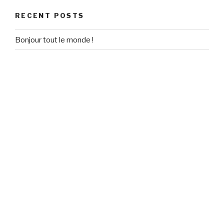
RECENT POSTS
Bonjour tout le monde !
RECENT COMMENTS
Un commentateur WordPress
on
Bonjour tout le monde !
ARCHIVES
September 2020
CATEGORIES