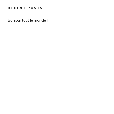
RECENT POSTS
Bonjour tout le monde !
RECENT COMMENTS
Un commentateur WordPress
on
Bonjour tout le monde !
ARCHIVES
September 2020
CATEGORIES