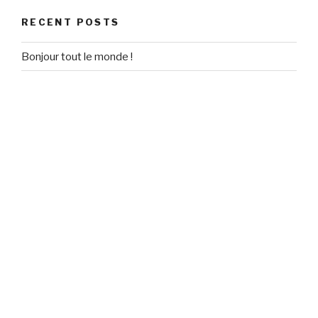
RECENT POSTS
Bonjour tout le monde !
RECENT COMMENTS
Un commentateur WordPress
on
Bonjour tout le monde !
ARCHIVES
September 2020
CATEGORIES