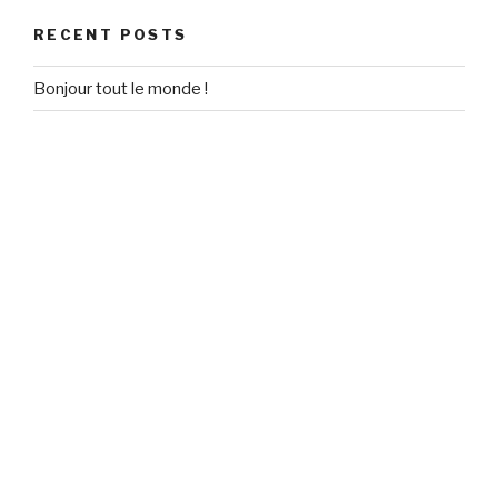
RECENT POSTS
Bonjour tout le monde !
RECENT COMMENTS
Un commentateur WordPress
on
Bonjour tout le monde !
ARCHIVES
September 2020
CATEGORIES